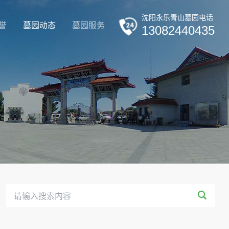
沈阳永乐青山墓园电话
誉
墓园动态
墓园服务
13082440435