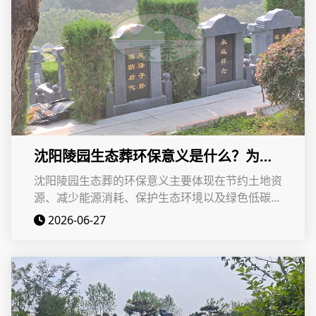
沈阳陵园生态葬环保意义是什么？为什
么它越来越受欢迎？
沈阳陵园生态葬的环保意义主要体现在节约土地资
源、减少能源消耗、保护生态环境以及绿色低碳生
活方式等多个方面。同时，其费用相对较低、符合
2026-06-27
现代价值观念、得到政策支持等优势，也使其受到
越来越多市民的青睐。