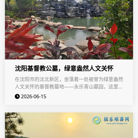
沈阳基督教公墓，绿意盎然人文关怀
在沈阳市的沈北新区，坐落着一处被誉为绿意盎然
人文关怀的基督教墓地——永乐青山墓园，这里不
仅是沈阳市内设有基督教园区的经营性公墓，更是
2026-06-15
一个融合了自然美景与基督教信仰的宁静之地