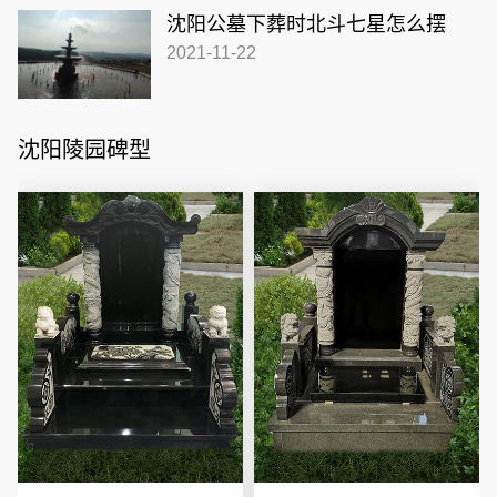
沈阳公墓下葬时北斗七星怎么摆
2021-11-22
沈阳陵园碑型