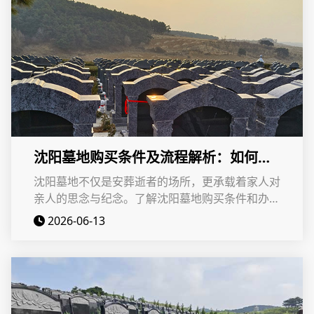
沈阳墓地购买条件及流程解析：如何合
规购买墓地？
沈阳墓地不仅是安葬逝者的场所，更承载着家人对
亲人的思念与纪念。了解沈阳墓地购买条件和办理
流程，有助于家庭在面对购墓需求时更加从容和规
2026-06-13
范。无论是选择墓园、办理手续还是后续管理，都
应以合法合规为前提，结合