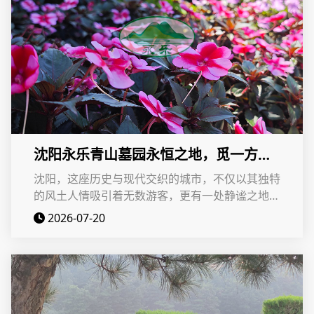
沈阳永乐青山墓园永恒之地，觅一方宁
静，憧憬一份追忆
沈阳，这座历史与现代交织的城市，不仅以其独特
的风土人情吸引着无数游客，更有一处静谧之地，
承载着无数家庭的哀思与回忆——永乐青山墓园
2026-07-20