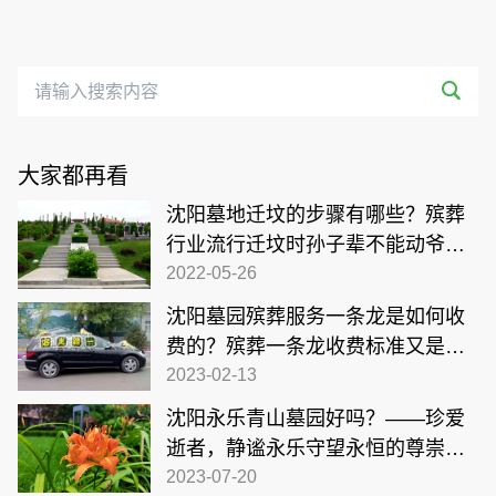
大家都再看
沈阳墓地迁坟的步骤有哪些？殡葬
行业流行迁坟时孙子辈不能动爷爷
辈的土！
2022-05-26
沈阳墓园殡葬服务一条龙是如何收
费的？殡葬一条龙收费标准又是怎
样的？
2023-02-13
沈阳永乐青山墓园好吗？——珍爱
逝者，静谧永乐守望永恒的尊崇之
地
2023-07-20