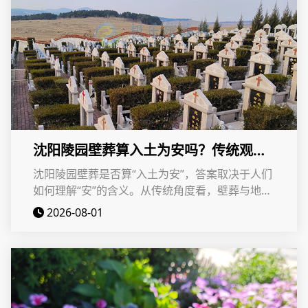
沈阳陵园壁葬算入土为安吗？传统观念
与现代殡葬文化的解读！
沈阳陵园壁葬是否算“入土为安”，答案取决于人们
如何理解“安”的含义。从传统角度看，壁葬与地下
土葬存在形式上的区别；但从现代殡葬文化来看，
2026-08-01
壁葬同样能够实现逝者安息、家属寄托哀思的目
的。