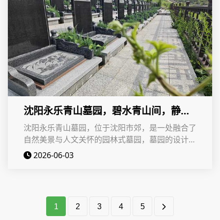
沈阳永乐青山墓园，碧水青山间，静谧
之地寄哀思
沈阳永乐青山墓园，位于沈阳市郊，是一处融合了
自然美景与人文关怀的园林式墓园，墓园的设计理
念深植于人文生态殡葬，以匠心筑景致，以初心做
2026-06-03
服务，以温情敬生命
1
2
3
4
5