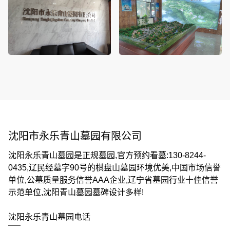
沈阳市永乐青山墓园有限公司
沈阳永乐青山墓园是正规墓园,官方预约看墓:130-8244-
沈阳陵园壁葬算入土为安吗？传统观念与现
0435,辽民经墓字90号的棋盘山墓园环境优美,中国市场信誉
2026-08-01
沈阳陵园壁葬是否算“入土为安”，答
代殡葬文化的解读！
单位,公墓质量服务信誉AAA企业,辽宁省墓园行业十佳信誉
案取决于人们如何理解“安”的含义。从传统角度
看，壁葬与地下土葬存在形式上的区别；但从现
示范单位,沈阳青山墓园墓碑设计多样!
沈阳永乐青山墓园永恒之地，觅一方宁静，
代殡葬文化来看，壁葬同样能够实现逝者安息、
2026-07-20
沈阳，这座历史与现代交织的城市，
家属寄托哀思的目的。
憧憬一份追忆
不仅以其独特的风土人情吸引着无数游客，更有
沈阳永乐青山墓园电话
一处静谧之地，承载着无数家庭的哀思与回忆