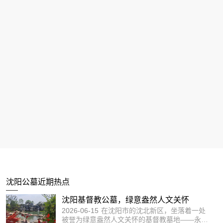
沈阳陵园壁葬算入土为安吗？传统观念与
2026-08-01
沈阳陵园壁葬是否算“入土为安”，
现代殡葬文化的解读！
答案取决于人们如何理解“安”的含义。从传统角
度看，壁葬与地下土葬存在形式上的区别；但从
沈阳永乐青山墓园永恒之地，觅一方宁
现代殡葬文化来看，壁葬同样能够实现逝者安
2026-07-20
沈阳，这座历史与现代交织的城
息、家属寄托哀思的目的。
静，憧憬一份追忆
市，不仅以其独特的风土人情吸引着无数游客，
更有一处静谧之地，承载着无数家庭的哀思与回
沈阳陵园生态葬环保意义是什么？为什么
忆——永乐青山墓园
2026-06-27
沈阳陵园生态葬的环保意义主要体
它越来越受欢迎？
沈阳公墓近期热点
现在节约土地资源、减少能源消耗、保护生态环
境以及绿色低碳生活方式等多个方面。同时，其
沈阳基督教公墓，绿意盎然人文关怀
费用相对较低、符合现代价值观念、得到政策支
2026-06-15
在沈阳市的沈北新区，坐落着一处
持等优势，也使其受到越来越多市民的青睐。
被誉为绿意盎然人文关怀的基督教墓地——永乐