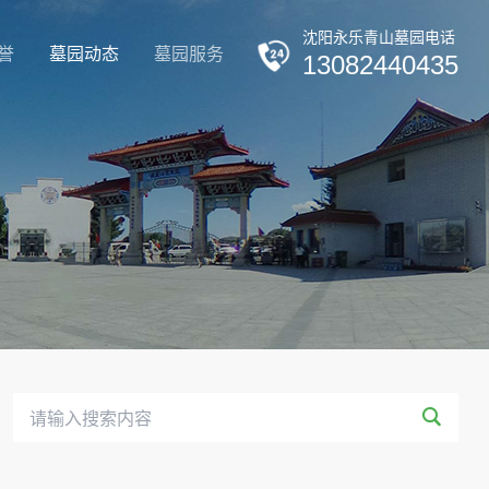
沈阳永乐青山墓园电话
誉
墓园动态
墓园服务
13082440435