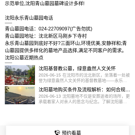
案取决于人们如何理解“安”的含义。从传统角度
示范单位,沈阳青山墓园墓碑设计多样!
看，壁葬与地下土葬存在形式上的区别；但从现
沈阳永乐青山墓园永恒之地，觅一方宁静，
代殡葬文化来看，壁葬同样能够实现逝者安息、
2026-07-20
沈阳，这座历史与现代交织的城市，
沈阳永乐青山墓园电话
家属寄托哀思的目的。
憧憬一份追忆
不仅以其独特的风土人情吸引着无数游客，更有
一处静谧之地，承载着无数家庭的哀思与回忆
青山墓园电话：024-22709097(广告勿扰)
沈阳陵园生态葬环保意义是什么？为什么它
——永乐青山墓园
青山墓园地址：沈北新区马刚乡下寺村
2026-06-27
沈阳陵园生态葬的环保意义主要体现
越来越受欢迎？
永乐青山墓园到底好不好?三面环山,环境优美,安静祥和;青
在节约土地资源、减少能源消耗、保护生态环境
以及绿色低碳生活方式等多个方面。同时，其费
山墓园提供多样化的墓地产品选择,满足不同客户的需求。
沈阳基督教公墓，绿意盎然人文关怀
用相对较低、符合现代价值观念、得到政策支持
沈阳公墓近期热点
2026-06-15
在沈阳市的沈北新区，坐落着一处被
等优势，也使其受到越来越多市民的青睐。
誉为绿意盎然人文关怀的基督教墓地——永乐青
山墓园，这里不仅是沈阳市内设有基督教园区的
沈阳墓地购买条件及流程解析：如何合规购
经营性公墓，更是一个融合了自然美景与基督教
2026-06-13
沈阳墓地不仅是安葬逝者的场所，更
信仰的宁静之地
买墓地？
承载着家人对亲人的思念与纪念。了解沈阳墓地
购买条件和办理流程，有助于家庭在面对购墓需
沈阳永乐青山墓园，碧水青山间，静谧之地
求时更加从容和规范。无论是选择墓园、办理手
2026-06-03
沈阳永乐青山墓园，位于沈阳市郊，
续还是后续管理，都应以合法合规为前提，结合
寄哀思
是一处融合了自然美景与人文关怀的园林式墓
园，墓园的设计理念深植于人文生态殡葬，以匠
沈阳墓地在山上好还是在山脚下好？选址优
心筑景致，以初心做服务，以温情敬生命
2026-05-29
沈阳墓地选择山上还是山脚，并没有
劣与实际建议
绝对标准。山上墓位通常环境更开阔、安静，景
预约看墓
观优势明显；而山脚墓位则更加方便、实用，尤