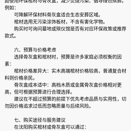
励使用环保棺材与骨灰盒，减少焚烧污染、倡导绿色殡葬。
例如：
可降解环保材料骨灰盒适合生态安葬区域。
棺材选用无污染涂饰板材，不含有害化学物。
购买时可询问墓地或殡仪馆是否有对应环保政策或推荐
款式。
六、预算与价格考虑
选择骨灰盒和棺材时，预算是许多家庭必须权衡的因
素：
棺材价格差异大：实木高端棺材价格较高，普通复合材
料则价格亲民。
骨灰盒成本适中：高档木质或金属骨灰盒价格相对更
高，但可根据预算进行合理选择。
建议在不超过预算的前提下优先考虑品质与实用性，切
勿因价格追求过低而忽略质量与后续风险。
七、购买途径与服务建议
在沈阳购买棺材或骨灰盒可以通过：