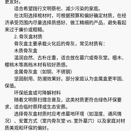
更友好。
适合希望践行文明祭祀、减少污染的家庭。
在沈阳选择棺材时，可根据预算和偏好确定材质，在经
济承受范围内尽量选择质感好、做工精细的产品，避免看起
来过于廉价或粗糙。
2. 骨灰盒材质
骨灰盒主要承载火化后的骨灰，常见材质有：
木质骨灰盒
温润自然、古朴庄重，适合放在墓穴或骨灰堂。檀木、
樱桃木等高档木材有较好质感。
金属骨灰盒（如铜、不锈钢）
坚固耐用、防潮效果好。部分家庭认为金属盒更牢固、
保值。
环保纸盒或可降解材料
随着文明祭扫理念普及，这类材质更符合绿色环保要
求，适合临时祭拜或生态安葬。
选择骨灰盒材质时应考虑墓地环境（如湿度、通风情
况）、安置方式（室内骨灰堂 vs. 室外墓穴）以及家庭对材
质美观和环保的偏好。