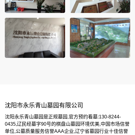
沈阳市永乐青山墓园有限公司
沈阳永乐青山墓园是正规墓园,官方预约看墓:130-8244-
0435,辽民经墓字90号的棋盘山墓园环境优美,中国市场信誉
沈阳陵园壁葬算入土为安吗？传统观念与现
单位,公墓质量服务信誉AAA企业,辽宁省墓园行业十佳信誉
2026-08-01
沈阳陵园壁葬是否算“入土为安”，答
代殡葬文化的解读！