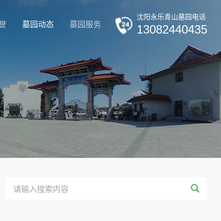
沈阳永乐青山墓园电话
誉
墓园动态
墓园服务
13082440435