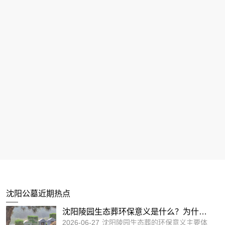
沈阳陵园壁葬算入土为安吗？传统观念与
2026-08-01
沈阳陵园壁葬是否算“入土为安”，
现代殡葬文化的解读！
答案取决于人们如何理解“安”的含义。从传统角
度看，壁葬与地下土葬存在形式上的区别；但从
沈阳永乐青山墓园永恒之地，觅一方宁
现代殡葬文化来看，壁葬同样能够实现逝者安
2026-07-20
沈阳，这座历史与现代交织的城
息、家属寄托哀思的目的。
静，憧憬一份追忆
沈阳公墓近期热点
市，不仅以其独特的风土人情吸引着无数游客，
更有一处静谧之地，承载着无数家庭的哀思与回
沈阳陵园生态葬环保意义是什么？为什么
忆——永乐青山墓园
2026-06-27
沈阳陵园生态葬的环保意义主要体
它越来越受欢迎？